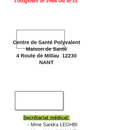
composer le 3966 ou le 15.
Cen
tre de Santé Polyval
ent
Maison de Santé
4 Route d
e Millau
12230
NANT
Secrétariat médical:
- Mme Sandra LEGHBI